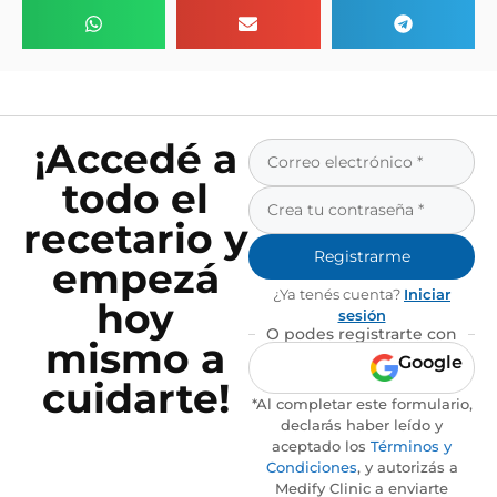
¡Accedé a
todo el
recetario y
Registrarme
empezá
¿Ya tenés cuenta?
Iniciar
hoy
sesión
O podes registrarte con
mismo a
Google
cuidarte!
*Al completar este formulario,
declarás haber leído y
aceptado los
Términos y
Condiciones
, y autorizás a
Medify Clinic a enviarte