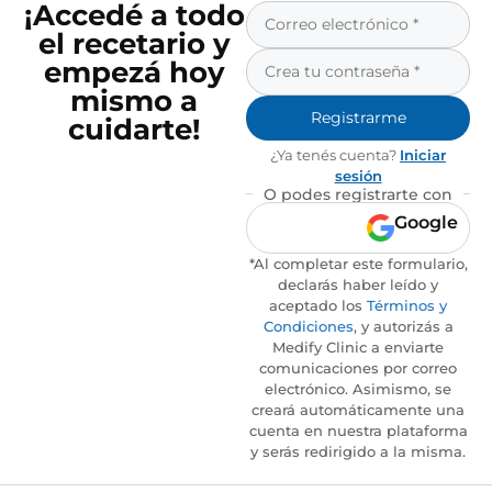
¡Accedé a todo
el recetario y
empezá hoy
mismo a
Registrarme
cuidarte!
¿Ya tenés cuenta?
Iniciar
sesión
O podes registrarte con
Google
*Al completar este formulario,
declarás haber leído y
aceptado los
Términos y
Condiciones
, y autorizás a
Medify Clinic a enviarte
comunicaciones por correo
electrónico. Asimismo, se
creará automáticamente una
cuenta en nuestra plataforma
y serás redirigido a la misma.