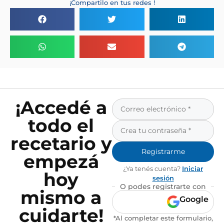
¡Compartilo en tus redes !
¡Accedé a
todo el
recetario y
Registrarme
empezá
¿Ya tenés cuenta?
Iniciar
hoy
sesión
O podes registrarte con
mismo a
Google
cuidarte!
*Al completar este formulario,