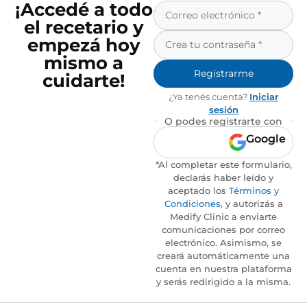
¡Accedé a todo
el recetario y
empezá hoy
mismo a
Registrarme
cuidarte!
¿Ya tenés cuenta?
Iniciar
sesión
O podes registrarte con
Google
*Al completar este formulario,
declarás haber leído y
aceptado los
Términos y
Condiciones
, y autorizás a
Medify Clinic a enviarte
comunicaciones por correo
electrónico. Asimismo, se
creará automáticamente una
cuenta en nuestra plataforma
y serás redirigido a la misma.