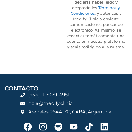
declarás haber leído y
aceptado los
Términos y
Condiciones
, y autorizás a
Medify Clinic a enviarte
comunicaciones por correo
electrónico. Asimismo, se
creará automáticamente una
cuenta en nuestra plataforma
y serás redirigido a la misma.
CONTACTO
(+54) 11 7079-4951
hola@medify.clinic
Arenales 2644 1°C, CABA, Argentina.