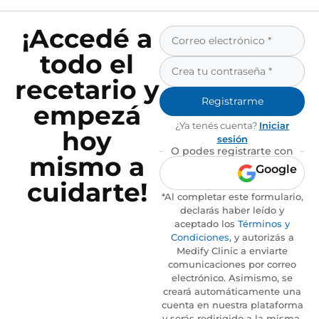
¡Accedé a
todo el
recetario y
Registrarme
empezá
¿Ya tenés cuenta?
Iniciar
hoy
sesión
O podes registrarte con
mismo a
Google
cuidarte!
*Al completar este formulario,
declarás haber leído y
aceptado los
Términos y
Condiciones
, y autorizás a
Medify Clinic a enviarte
comunicaciones por correo
electrónico. Asimismo, se
creará automáticamente una
cuenta en nuestra plataforma
y serás redirigido a la misma.