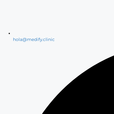
hola@medify.clinic