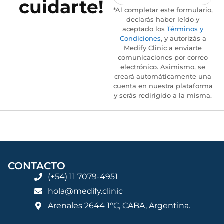
cuidarte!
*Al completar este formulario,
declarás haber leído y
aceptado los
Términos y
Condiciones
, y autorizás a
Medify Clinic a enviarte
comunicaciones por correo
electrónico. Asimismo, se
creará automáticamente una
cuenta en nuestra plataforma
y serás redirigido a la misma.
CONTACTO
(+54) 11 7079-4951
hola@medify.clinic
Arenales 2644 1°C, CABA, Argentina.