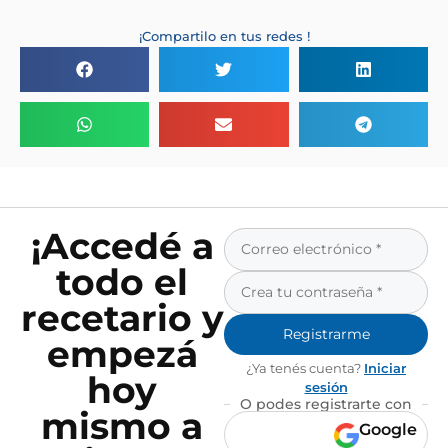
¡Compartilo en tus redes !
¡Accedé a
todo el
recetario y
Registrarme
empezá
¿Ya tenés cuenta?
Iniciar
hoy
sesión
O podes registrarte con
mismo a
Google