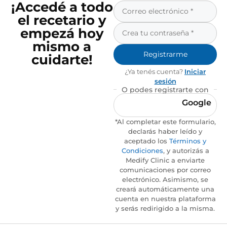
¡Accedé a todo
el recetario y
empezá hoy
mismo a
Registrarme
cuidarte!
¿Ya tenés cuenta?
Iniciar
sesión
O podes registrarte con
Google
*Al completar este formulario,
declarás haber leído y
aceptado los
Términos y
Condiciones
, y autorizás a
Medify Clinic a enviarte
comunicaciones por correo
electrónico. Asimismo, se
creará automáticamente una
cuenta en nuestra plataforma
y serás redirigido a la misma.