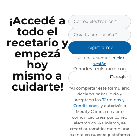
¡Accedé a
todo el
recetario y
Registrarme
empezá
¿Ya tenés cuenta?
Iniciar
hoy
sesión
O podes registrarte con
mismo a
Google
cuidarte!
*Al completar este formulario,
declarás haber leído y
aceptado los
Términos y
Condiciones
, y autorizás a
Medify Clinic a enviarte
comunicaciones por correo
electrónico. Asimismo, se
creará automáticamente una
cuenta en nuestra plataforma