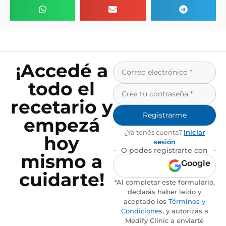
¡Accedé a
todo el
recetario y
Registrarme
empezá
¿Ya tenés cuenta?
Iniciar
hoy
sesión
O podes registrarte con
mismo a
Google
cuidarte!
*Al completar este formulario,
declarás haber leído y
aceptado los
Términos y
Condiciones
, y autorizás a
Medify Clinic a enviarte