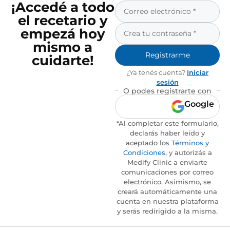
¡Accedé a todo
el recetario y
empezá hoy
mismo a
Registrarme
cuidarte!
¿Ya tenés cuenta?
Iniciar
sesión
O podes registrarte con
Google
*Al completar este formulario,
declarás haber leído y
aceptado los
Términos y
Condiciones
, y autorizás a
Medify Clinic a enviarte
comunicaciones por correo
electrónico. Asimismo, se
creará automáticamente una
cuenta en nuestra plataforma
y serás redirigido a la misma.