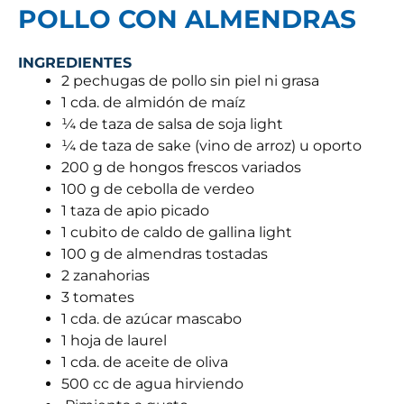
POLLO CON ALMENDRAS
INGREDIENTES
2 pechugas de pollo sin piel ni grasa
1 cda. de almidón de maíz
¼ de taza de salsa de soja light
¼ de taza de sake (vino de arroz) u oporto
200 g de hongos frescos variados
100 g de cebolla de verdeo
1 taza de apio picado
1 cubito de caldo de gallina light
100 g de almendras tostadas
2 zanahorias
3 tomates
1 cda. de azúcar mascabo
1 hoja de laurel
1 cda. de aceite de oliva
500 cc de agua hirviendo