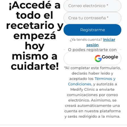
¡Accedé a
todo el
recetario y
Registrarme
empezá
¿Ya tenés cuenta?
Iniciar
hoy
sesión
O podes registrarte con
mismo a
Google
cuidarte!
*Al completar este formulario,
declarás haber leído y
aceptado los
Términos y
Condiciones
, y autorizás a
Medify Clinic a enviarte
comunicaciones por correo
electrónico. Asimismo, se
creará automáticamente una
cuenta en nuestra plataforma
y serás redirigido a la misma.