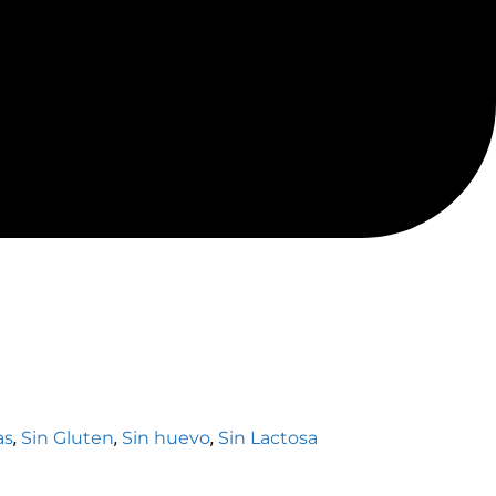
as
,
Sin Gluten
,
Sin huevo
,
Sin Lactosa