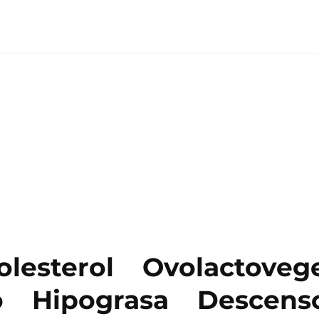
olesterol
Ovolactoveg
o
Hipograsa
Descens