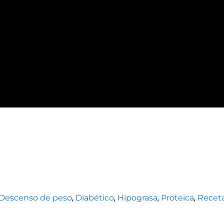
Descenso de peso
,
Diabético
,
Hipograsa
,
Proteica
,
Recet