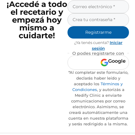
¡Accedé a todo
el recetario y
empezá hoy
mismo a
Registrarme
cuidarte!
¿Ya tenés cuenta?
Iniciar
sesión
O podes registrarte con
Google
*Al completar este formulario,
declarás haber leído y
aceptado los
Términos y
Condiciones
, y autorizás a
Medify Clinic a enviarte
comunicaciones por correo
electrónico. Asimismo, se
creará automáticamente una
cuenta en nuestra plataforma
y serás redirigido a la misma.