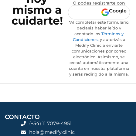
O podes registrarte con
mismo a
Google
cuidarte!
*Al completar este formulario,
declarás haber leído y
aceptado los
Términos y
Condiciones
, y autorizás a
Medify Clinic a enviarte
comunicaciones por correo
electrónico. Asimismo, se
creará automáticamente una
cuenta en nuestra plataforma
y serás redirigido a la misma.
CONTACTO
(+54) 11 7079-4951
hola@medify.clinic