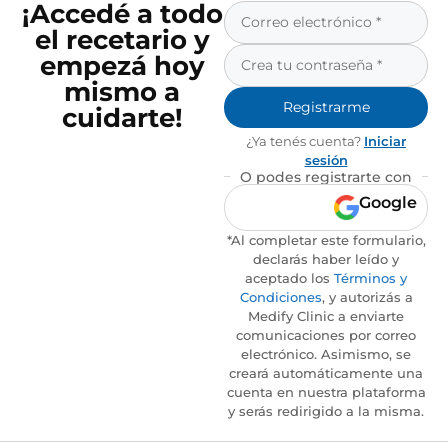
¡Accedé a todo
el recetario y
empezá hoy
mismo a
Registrarme
cuidarte!
¿Ya tenés cuenta?
Iniciar
sesión
O podes registrarte con
Google
*Al completar este formulario,
declarás haber leído y
aceptado los
Términos y
Condiciones
, y autorizás a
Medify Clinic a enviarte
comunicaciones por correo
electrónico. Asimismo, se
creará automáticamente una
cuenta en nuestra plataforma
y serás redirigido a la misma.