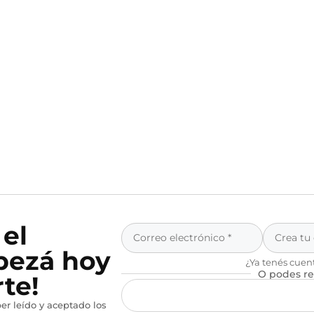
 el
pezá hoy
¿Ya tenés cuen
O podes re
te!
er leído y aceptado los