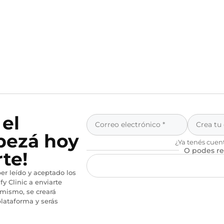
 el
pezá hoy
¿Ya tenés cuen
O podes re
te!
er leído y aceptado los
fy Clinic a enviarte
imismo, se creará
lataforma y serás