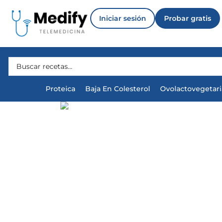
Iniciar sesión
Probar gratis
Proteica
Baja En Colesterol
Ovolactovegetar