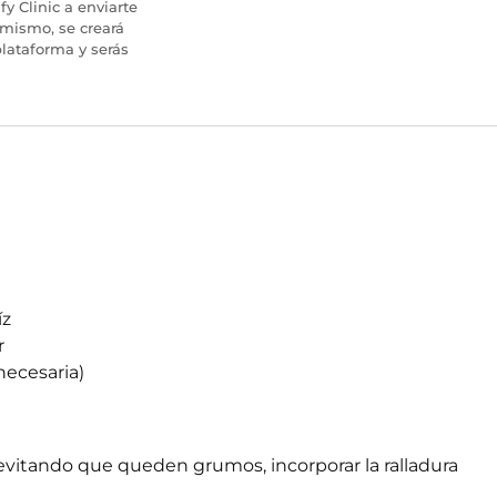
fy Clinic a enviarte
imismo, se creará
lataforma y serás
íz
r
necesaria)
a evitando que queden grumos, incorporar la ralladura