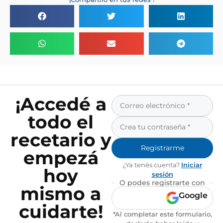
¡Accedé a
todo el
recetario y
Registrarme
empezá
¿Ya tenés cuenta?
Iniciar
hoy
sesión
O podes registrarte con
mismo a
Google
cuidarte!
*Al completar este formulario,