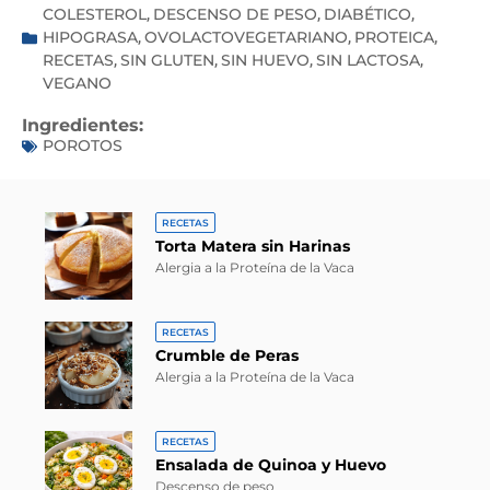
COLESTEROL
DESCENSO DE PESO
DIABÉTICO
,
,
,
HIPOGRASA
OVOLACTOVEGETARIANO
PROTEICA
,
,
,
RECETAS
SIN GLUTEN
SIN HUEVO
SIN LACTOSA
,
,
,
,
VEGANO
Ingredientes:
POROTOS
RECETAS
Torta Matera sin Harinas
Alergia a la Proteína de la Vaca
RECETAS
Crumble de Peras
Alergia a la Proteína de la Vaca
RECETAS
Ensalada de Quinoa y Huevo
Descenso de peso