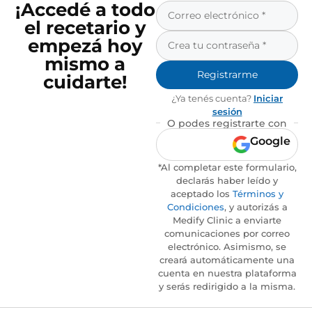
¡Accedé a todo
el recetario y
empezá hoy
mismo a
Registrarme
cuidarte!
¿Ya tenés cuenta?
Iniciar
sesión
O podes registrarte con
Google
*Al completar este formulario,
declarás haber leído y
aceptado los
Términos y
Condiciones
, y autorizás a
Medify Clinic a enviarte
comunicaciones por correo
electrónico. Asimismo, se
creará automáticamente una
cuenta en nuestra plataforma
y serás redirigido a la misma.