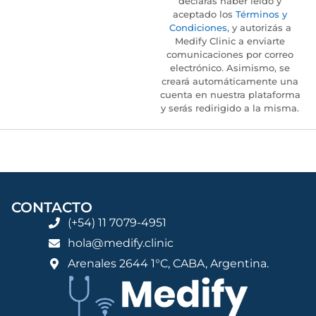
declarás haber leído y
aceptado los
Términos y
Condiciones
, y autorizás a
Medify Clinic a enviarte
comunicaciones por correo
electrónico. Asimismo, se
creará automáticamente una
cuenta en nuestra plataforma
y serás redirigido a la misma.
CONTACTO
(+54) 11 7079-4951
hola@medify.clinic
Arenales 2644 1°C, CABA, Argentina.