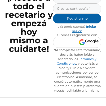
todo el
recetario y
Registrarme
empezá
¿Ya tenés cuenta?
Iniciar
hoy
sesión
O podes registrarte con
mismo a
Google
cuidarte!
*Al completar este formulario,
declarás haber leído y
aceptado los
Términos y
Condiciones
, y autorizás a
Medify Clinic a enviarte
comunicaciones por correo
electrónico. Asimismo, se
creará automáticamente una
cuenta en nuestra plataforma
y serás redirigido a la misma.