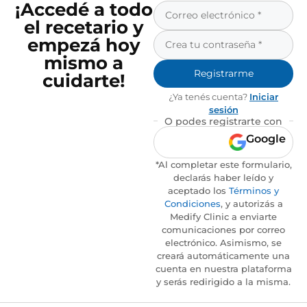
¡Accedé a todo
el recetario y
empezá hoy
mismo a
Registrarme
cuidarte!
¿Ya tenés cuenta?
Iniciar
sesión
O podes registrarte con
Google
*Al completar este formulario,
declarás haber leído y
aceptado los
Términos y
Condiciones
, y autorizás a
Medify Clinic a enviarte
comunicaciones por correo
electrónico. Asimismo, se
creará automáticamente una
cuenta en nuestra plataforma
y serás redirigido a la misma.