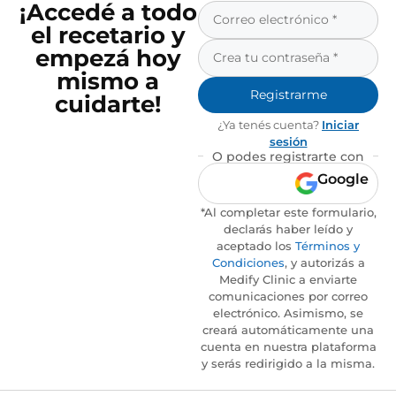
¡Accedé a todo
el recetario y
empezá hoy
mismo a
Registrarme
cuidarte!
¿Ya tenés cuenta?
Iniciar
sesión
O podes registrarte con
Google
*Al completar este formulario,
declarás haber leído y
aceptado los
Términos y
Condiciones
, y autorizás a
Medify Clinic a enviarte
comunicaciones por correo
electrónico. Asimismo, se
creará automáticamente una
cuenta en nuestra plataforma
y serás redirigido a la misma.