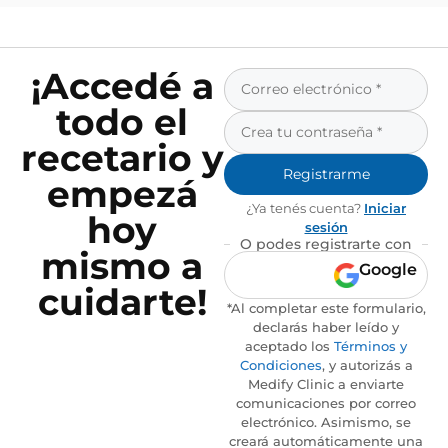
¡Accedé a
todo el
recetario y
Registrarme
empezá
¿Ya tenés cuenta?
Iniciar
hoy
sesión
O podes registrarte con
mismo a
Google
cuidarte!
*Al completar este formulario,
declarás haber leído y
aceptado los
Términos y
Condiciones
, y autorizás a
Medify Clinic a enviarte
comunicaciones por correo
electrónico. Asimismo, se
creará automáticamente una