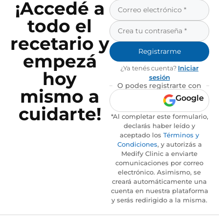
¡Accedé a
todo el
recetario y
Registrarme
empezá
¿Ya tenés cuenta?
Iniciar
hoy
sesión
O podes registrarte con
mismo a
Google
cuidarte!
*Al completar este formulario,
declarás haber leído y
aceptado los
Términos y
Condiciones
, y autorizás a
Medify Clinic a enviarte
comunicaciones por correo
electrónico. Asimismo, se
creará automáticamente una
cuenta en nuestra plataforma
y serás redirigido a la misma.