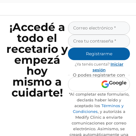
¡Accedé a
todo el
recetario y
Registrarme
empezá
¿Ya tenés cuenta?
Iniciar
hoy
sesión
O podes registrarte con
mismo a
Google
cuidarte!
*Al completar este formulario,
declarás haber leído y
aceptado los
Términos y
Condiciones
, y autorizás a
Medify Clinic a enviarte
comunicaciones por correo
electrónico. Asimismo, se
creará automáticamente una