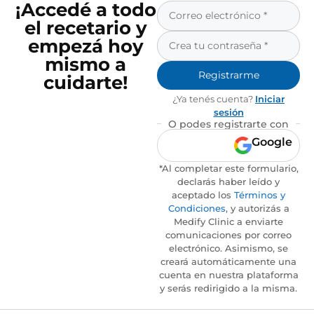
¡Accedé a todo
el recetario y
empezá hoy
mismo a
Registrarme
cuidarte!
¿Ya tenés cuenta?
Iniciar
sesión
O podes registrarte con
Google
*Al completar este formulario,
declarás haber leído y
aceptado los
Términos y
Condiciones
, y autorizás a
Medify Clinic a enviarte
comunicaciones por correo
electrónico. Asimismo, se
creará automáticamente una
cuenta en nuestra plataforma
y serás redirigido a la misma.