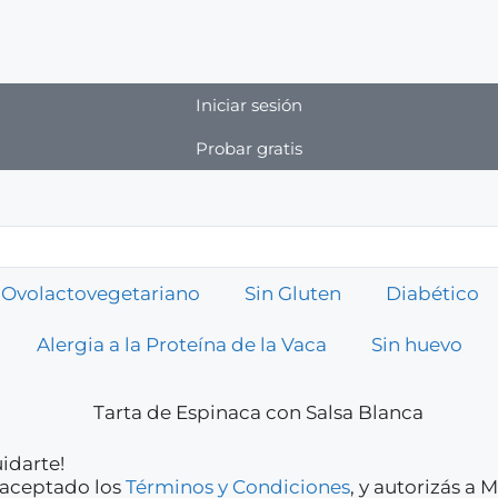
Iniciar sesión
Probar gratis
Ovolactovegetariano
Sin Gluten
Diabético
Alergia a la Proteína de la Vaca
Sin huevo
idarte!
y aceptado los
Términos y Condiciones
, y autorizás a