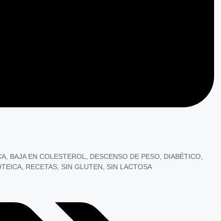
CA
,
BAJA EN COLESTEROL
,
DESCENSO DE PESO
,
DIABÉTICO
,
TEICA
,
RECETAS
,
SIN GLUTEN
,
SIN LACTOSA