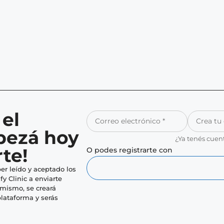
 el
pezá hoy
¿Ya tenés cuen
te!
O podes registrarte con
er leído y aceptado los
fy Clinic a enviarte
imismo, se creará
lataforma y serás