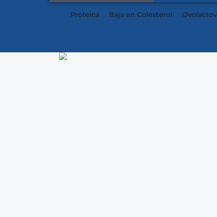
Proteica
Baja en Colesterol
Ovolactov