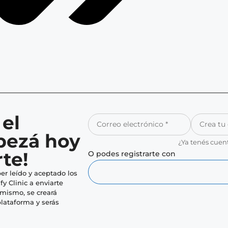
 el
pezá hoy
¿Ya tenés cuen
te!
O podes registrarte con
er leído y aceptado los
fy Clinic a enviarte
imismo, se creará
lataforma y serás