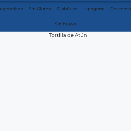
egetariano
Sin Gluten
Diabético
Hipograsa
Descenso
Sin huevo