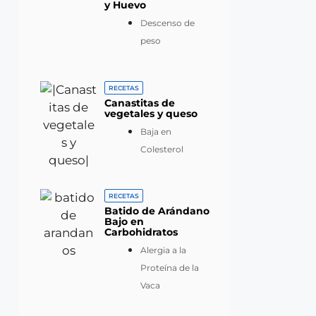
y Huevo
Descenso de
peso
RECETAS
Canastitas de
vegetales y queso
Baja en
Colesterol
RECETAS
Batido de Arándano
Bajo en
Carbohidratos
Alergia a la
Proteína de la
Vaca