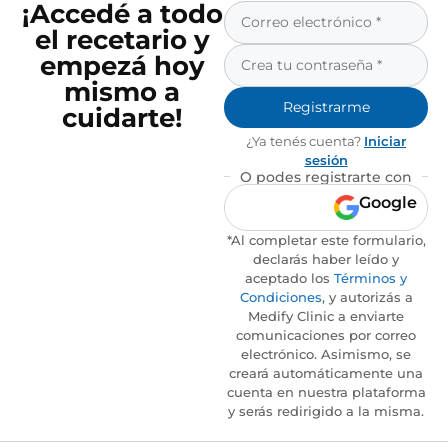
¡Accedé a todo
el recetario y
empezá hoy
mismo a
Registrarme
cuidarte!
¿Ya tenés cuenta?
Iniciar
sesión
O podes registrarte con
Google
*Al completar este formulario,
declarás haber leído y
aceptado los
Términos y
Condiciones
, y autorizás a
Medify Clinic a enviarte
comunicaciones por correo
electrónico. Asimismo, se
creará automáticamente una
cuenta en nuestra plataforma
y serás redirigido a la misma.