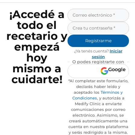
¡Accedé a
todo el
recetario y
Registrarme
empezá
¿Ya tenés cuenta?
Iniciar
hoy
sesión
O podes registrarte con
mismo a
Google
cuidarte!
*Al completar este formulario,
declarás haber leído y
aceptado los
Términos y
Condiciones
, y autorizás a
Medify Clinic a enviarte
comunicaciones por correo
electrónico. Asimismo, se
creará automáticamente una
cuenta en nuestra plataforma
y serás redirigido a la misma.