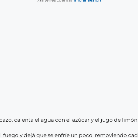
¿Ya tenés cuenta?
Iniciar sesión
azo, calentá el agua con el azúcar y el jugo de limón
del fuego y dejá que se enfríe un poco, removiendo cada