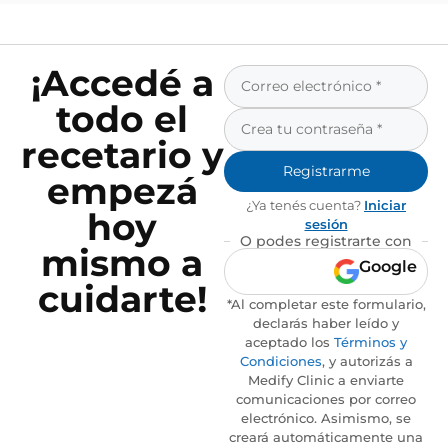
¡Accedé a
todo el
recetario y
Registrarme
empezá
¿Ya tenés cuenta?
Iniciar
hoy
sesión
O podes registrarte con
mismo a
Google
cuidarte!
*Al completar este formulario,
declarás haber leído y
aceptado los
Términos y
Condiciones
, y autorizás a
Medify Clinic a enviarte
comunicaciones por correo
electrónico. Asimismo, se
creará automáticamente una