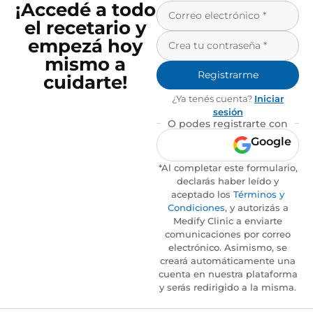
¡Accedé a todo
el recetario y
empezá hoy
mismo a
Registrarme
cuidarte!
¿Ya tenés cuenta?
Iniciar
sesión
O podes registrarte con
Google
*Al completar este formulario,
declarás haber leído y
aceptado los
Términos y
Condiciones
, y autorizás a
Medify Clinic a enviarte
comunicaciones por correo
electrónico. Asimismo, se
creará automáticamente una
cuenta en nuestra plataforma
y serás redirigido a la misma.