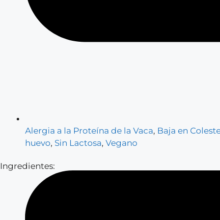
Alergia a la Proteína de la Vaca
,
Baja en Coleste
huevo
,
Sin Lactosa
,
Vegano
Ingredientes: