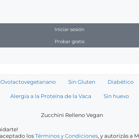
Iniciar sesión
Probar gratis
Ovolactovegetariano
Sin Gluten
Diabético
Alergia a la Proteína de la Vaca
Sin huevo
idarte!
y aceptado los
Términos y Condiciones
, y autorizás a