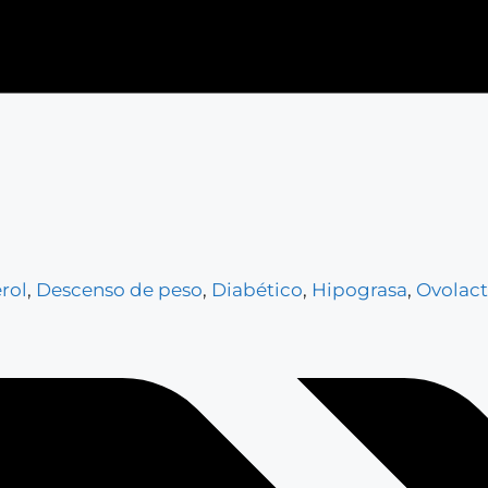
rol
,
Descenso de peso
,
Diabético
,
Hipograsa
,
Ovolact