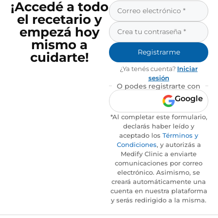
¡Accedé a todo
el recetario y
empezá hoy
mismo a
Registrarme
cuidarte!
¿Ya tenés cuenta?
Iniciar
sesión
O podes registrarte con
Google
*Al completar este formulario,
declarás haber leído y
aceptado los
Términos y
Condiciones
, y autorizás a
Medify Clinic a enviarte
comunicaciones por correo
electrónico. Asimismo, se
creará automáticamente una
cuenta en nuestra plataforma
y serás redirigido a la misma.