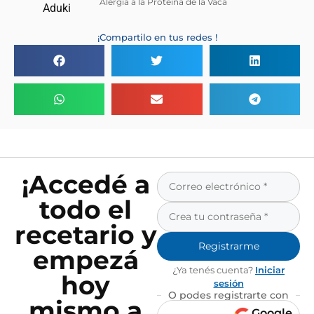
Alergia a la Proteína de la Vaca
¡Compartilo en tus redes !
¡Accedé a
todo el
recetario y
Registrarme
empezá
¿Ya tenés cuenta?
Iniciar
hoy
sesión
O podes registrarte con
mismo a
Google