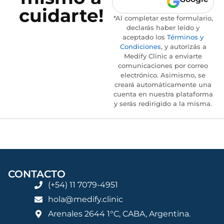
cuidarte!
*Al completar este formulario,
declarás haber leído y
aceptado los
Términos y
Condiciones
, y autorizás a
Medify Clinic a enviarte
comunicaciones por correo
electrónico. Asimismo, se
creará automáticamente una
cuenta en nuestra plataforma
y serás redirigido a la misma.
CONTACTO
(+54) 11 7079-4951
hola@medify.clinic
Arenales 2644 1°C, CABA, Argentina.