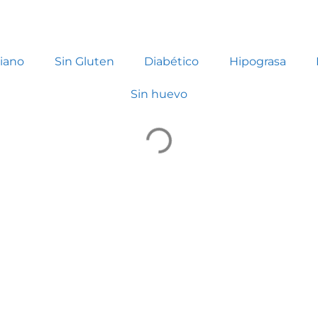
iano
Sin Gluten
Diabético
Hipograsa
Sin huevo