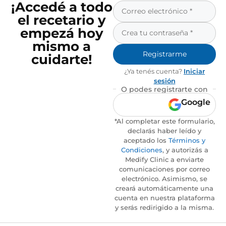
¡Accedé a todo
el recetario y
empezá hoy
mismo a
Registrarme
cuidarte!
¿Ya tenés cuenta?
Iniciar
sesión
O podes registrarte con
Google
*Al completar este formulario,
declarás haber leído y
aceptado los
Términos y
Condiciones
, y autorizás a
Medify Clinic a enviarte
comunicaciones por correo
electrónico. Asimismo, se
creará automáticamente una
cuenta en nuestra plataforma
y serás redirigido a la misma.