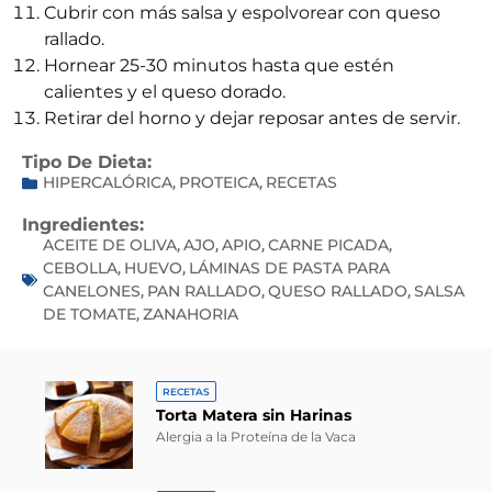
Cubrir con más salsa y espolvorear con queso
rallado.
Hornear 25-30 minutos hasta que estén
calientes y el queso dorado.
Retirar del horno y dejar reposar antes de servir.
Tipo De Dieta:
HIPERCALÓRICA
PROTEICA
RECETAS
,
,
Ingredientes:
ACEITE DE OLIVA
AJO
APIO
CARNE PICADA
,
,
,
,
CEBOLLA
HUEVO
LÁMINAS DE PASTA PARA
,
,
CANELONES
PAN RALLADO
QUESO RALLADO
SALSA
,
,
,
DE TOMATE
ZANAHORIA
,
RECETAS
Torta Matera sin Harinas
Alergia a la Proteína de la Vaca