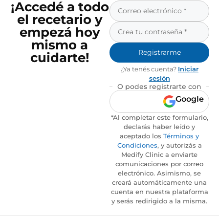
¡Accedé a todo
el recetario y
empezá hoy
mismo a
Registrarme
cuidarte!
¿Ya tenés cuenta?
Iniciar
sesión
O podes registrarte con
Google
*Al completar este formulario,
declarás haber leído y
aceptado los
Términos y
Condiciones
, y autorizás a
Medify Clinic a enviarte
comunicaciones por correo
electrónico. Asimismo, se
creará automáticamente una
cuenta en nuestra plataforma
y serás redirigido a la misma.