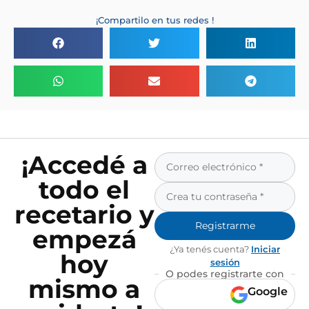
¡Compartilo en tus redes !
¡Accedé a
todo el
recetario y
Registrarme
empezá
¿Ya tenés cuenta?
Iniciar
hoy
sesión
O podes registrarte con
mismo a
Google