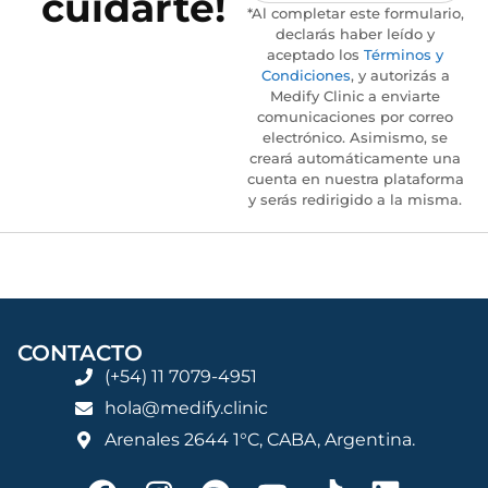
cuidarte!
*Al completar este formulario,
declarás haber leído y
aceptado los
Términos y
Condiciones
, y autorizás a
Medify Clinic a enviarte
comunicaciones por correo
electrónico. Asimismo, se
creará automáticamente una
cuenta en nuestra plataforma
y serás redirigido a la misma.
CONTACTO
(+54) 11 7079-4951
hola@medify.clinic
Arenales 2644 1°C, CABA, Argentina.