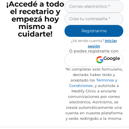
¡Accedé a todo
el recetario y
empezá hoy
mismo a
Registrarme
cuidarte!
¿Ya tenés cuenta?
Iniciar
sesión
O podes registrarte con
Google
*Al completar este formulario,
declarás haber leído y
aceptado los
Términos y
Condiciones
, y autorizás a
Medify Clinic a enviarte
comunicaciones por correo
electrónico. Asimismo, se
creará automáticamente una
cuenta en nuestra plataforma
y serás redirigido a la misma.