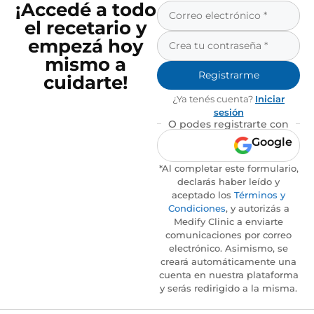
¡Accedé a todo
el recetario y
empezá hoy
mismo a
Registrarme
cuidarte!
¿Ya tenés cuenta?
Iniciar
sesión
O podes registrarte con
Google
*Al completar este formulario,
declarás haber leído y
aceptado los
Términos y
Condiciones
, y autorizás a
Medify Clinic a enviarte
comunicaciones por correo
electrónico. Asimismo, se
creará automáticamente una
cuenta en nuestra plataforma
y serás redirigido a la misma.