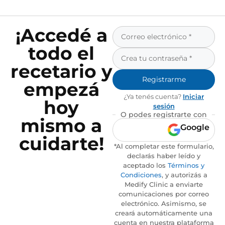
¡Accedé a
todo el
recetario y
Registrarme
empezá
¿Ya tenés cuenta?
Iniciar
hoy
sesión
O podes registrarte con
mismo a
Google
cuidarte!
*Al completar este formulario,
declarás haber leído y
aceptado los
Términos y
Condiciones
, y autorizás a
Medify Clinic a enviarte
comunicaciones por correo
electrónico. Asimismo, se
creará automáticamente una
cuenta en nuestra plataforma