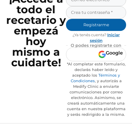
todo el
recetario y
Registrarme
empezá
¿Ya tenés cuenta?
Iniciar
hoy
sesión
O podes registrarte con
mismo a
Google
cuidarte!
*Al completar este formulario,
declarás haber leído y
aceptado los
Términos y
Condiciones
, y autorizás a
Medify Clinic a enviarte
comunicaciones por correo
electrónico. Asimismo, se
creará automáticamente una
cuenta en nuestra plataforma
y serás redirigido a la misma.