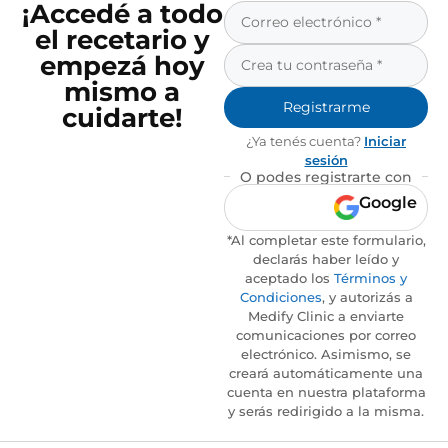
¡Accedé a todo
el recetario y
empezá hoy
mismo a
Registrarme
cuidarte!
¿Ya tenés cuenta?
Iniciar
sesión
O podes registrarte con
Google
*Al completar este formulario,
declarás haber leído y
aceptado los
Términos y
Condiciones
, y autorizás a
Medify Clinic a enviarte
comunicaciones por correo
electrónico. Asimismo, se
creará automáticamente una
cuenta en nuestra plataforma
y serás redirigido a la misma.