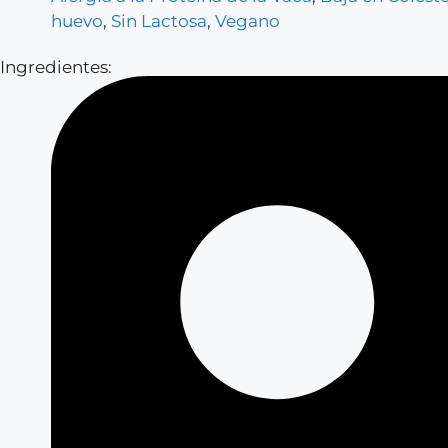
huevo
,
Sin Lactosa
,
Vegano
Ingredientes: