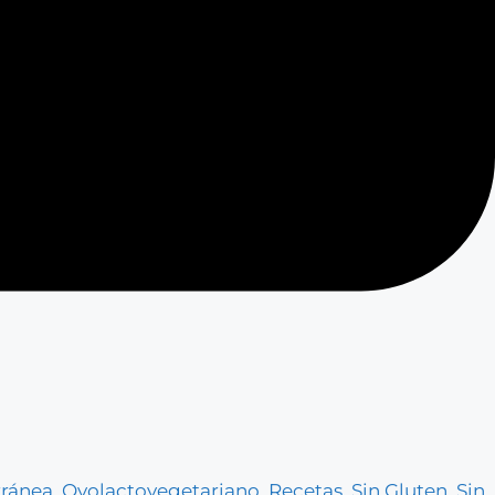
rránea
,
Ovolactovegetariano
,
Recetas
,
Sin Gluten
,
Sin