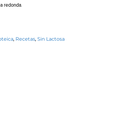
ma redonda.
oteica
,
Recetas
,
Sin Lactosa