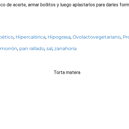
o de aceite, armar bollitos y luego aplastarlos para darles for
bético
,
Hipercalórica
,
Hipograsa
,
Ovolactovegetariano
,
Pr
morrón
,
pan rallado
,
sal
,
zanahoria