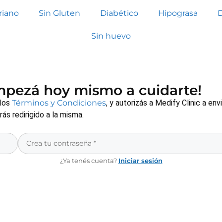
riano
Sin Gluten
Diabético
Hipograsa
Sin huevo
empezá hoy mismo a cuidarte!
 los
Términos y Condiciones
, y autorizás a Medify Clinic a e
s redirigido a la misma.
¿Ya tenés cuenta?
Iniciar sesión