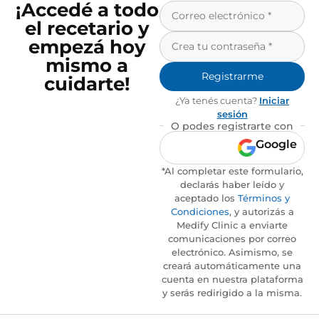
¡Accedé a todo
el recetario y
empezá hoy
mismo a
Registrarme
cuidarte!
¿Ya tenés cuenta?
Iniciar
sesión
O podes registrarte con
Google
*Al completar este formulario,
declarás haber leído y
aceptado los
Términos y
Condiciones
, y autorizás a
Medify Clinic a enviarte
comunicaciones por correo
electrónico. Asimismo, se
creará automáticamente una
cuenta en nuestra plataforma
y serás redirigido a la misma.