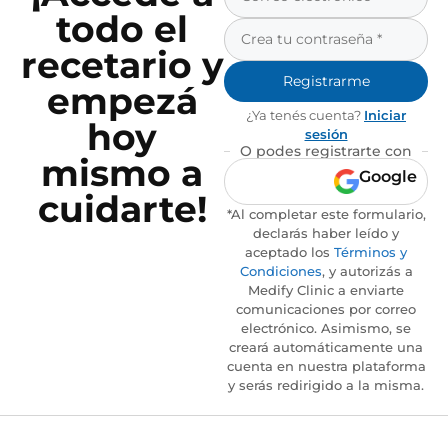
todo el
recetario y
Registrarme
empezá
¿Ya tenés cuenta?
Iniciar
hoy
sesión
O podes registrarte con
mismo a
Google
cuidarte!
*Al completar este formulario,
declarás haber leído y
aceptado los
Términos y
Condiciones
, y autorizás a
Medify Clinic a enviarte
comunicaciones por correo
electrónico. Asimismo, se
creará automáticamente una
cuenta en nuestra plataforma
y serás redirigido a la misma.