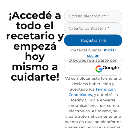
¡Accedé a
todo el
recetario y
Registrarme
empezá
¿Ya tenés cuenta?
Iniciar
hoy
sesión
O podes registrarte con
mismo a
Google
cuidarte!
*Al completar este formulario,
declarás haber leído y
aceptado los
Términos y
Condiciones
, y autorizás a
Medify Clinic a enviarte
comunicaciones por correo
electrónico. Asimismo, se
creará automáticamente una
cuenta en nuestra plataforma
y serás redirigido a la misma.