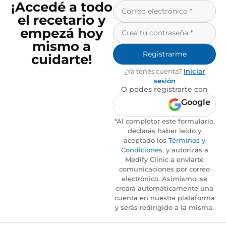
¡Accedé a todo
el recetario y
empezá hoy
mismo a
Registrarme
cuidarte!
¿Ya tenés cuenta?
Iniciar
sesión
O podes registrarte con
Google
*Al completar este formulario,
declarás haber leído y
aceptado los
Términos y
Condiciones
, y autorizás a
Medify Clinic a enviarte
comunicaciones por correo
electrónico. Asimismo, se
creará automáticamente una
cuenta en nuestra plataforma
y serás redirigido a la misma.