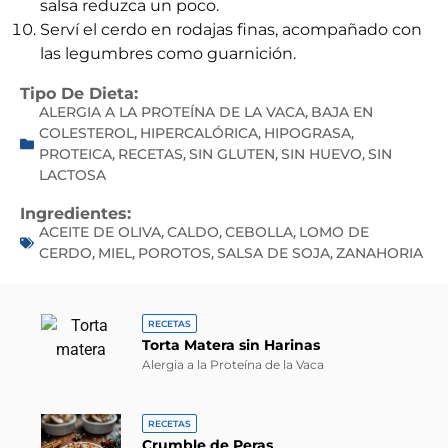
salsa reduzca un poco.
Serví el cerdo en rodajas finas, acompañado con
las legumbres como guarnición.
Tipo De Dieta:
ALERGIA A LA PROTEÍNA DE LA VACA
BAJA EN
,
COLESTEROL
HIPERCALÓRICA
HIPOGRASA
,
,
,
PROTEICA
RECETAS
SIN GLUTEN
SIN HUEVO
SIN
,
,
,
,
LACTOSA
Ingredientes:
ACEITE DE OLIVA
CALDO
CEBOLLA
LOMO DE
,
,
,
CERDO
MIEL
POROTOS
SALSA DE SOJA
ZANAHORIA
,
,
,
,
RECETAS
Torta Matera sin Harinas
Alergia a la Proteína de la Vaca
RECETAS
Crumble de Peras