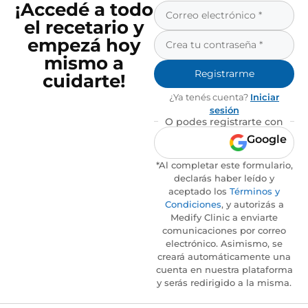
¡Accedé a todo
el recetario y
empezá hoy
mismo a
Registrarme
cuidarte!
¿Ya tenés cuenta?
Iniciar
sesión
O podes registrarte con
Google
*Al completar este formulario,
declarás haber leído y
aceptado los
Términos y
Condiciones
, y autorizás a
Medify Clinic a enviarte
comunicaciones por correo
electrónico. Asimismo, se
creará automáticamente una
cuenta en nuestra plataforma
y serás redirigido a la misma.