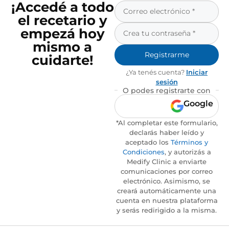
¡Accedé a todo
el recetario y
empezá hoy
mismo a
Registrarme
cuidarte!
¿Ya tenés cuenta?
Iniciar
sesión
O podes registrarte con
Google
*Al completar este formulario,
declarás haber leído y
aceptado los
Términos y
Condiciones
, y autorizás a
Medify Clinic a enviarte
comunicaciones por correo
electrónico. Asimismo, se
creará automáticamente una
cuenta en nuestra plataforma
y serás redirigido a la misma.