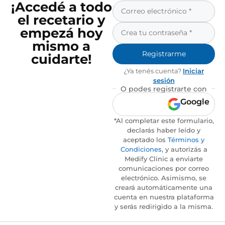
¡Accedé a todo
el recetario y
empezá hoy
mismo a
Registrarme
cuidarte!
¿Ya tenés cuenta?
Iniciar
sesión
O podes registrarte con
Google
*Al completar este formulario,
declarás haber leído y
aceptado los
Términos y
Condiciones
, y autorizás a
Medify Clinic a enviarte
comunicaciones por correo
electrónico. Asimismo, se
creará automáticamente una
cuenta en nuestra plataforma
y serás redirigido a la misma.