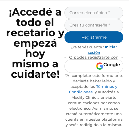
¡Accedé a
todo el
recetario y
Registrarme
empezá
¿Ya tenés cuenta?
Iniciar
hoy
sesión
O podes registrarte con
mismo a
Google
cuidarte!
*Al completar este formulario,
declarás haber leído y
aceptado los
Términos y
Condiciones
, y autorizás a
Medify Clinic a enviarte
comunicaciones por correo
electrónico. Asimismo, se
creará automáticamente una
cuenta en nuestra plataforma
y serás redirigido a la misma.