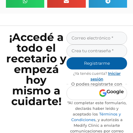
¡Accedé a
todo el
recetario y
Registrarme
empezá
¿Ya tenés cuenta?
Iniciar
hoy
sesión
O podes registrarte con
mismo a
Google
cuidarte!
*Al completar este formulario,
declarás haber leído y
aceptado los
Términos y
Condiciones
, y autorizás a
Medify Clinic a enviarte
comunicaciones por correo