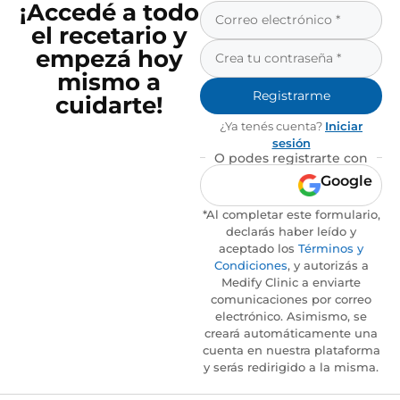
¡Accedé a todo
el recetario y
empezá hoy
mismo a
Registrarme
cuidarte!
¿Ya tenés cuenta?
Iniciar
sesión
O podes registrarte con
Google
*Al completar este formulario,
declarás haber leído y
aceptado los
Términos y
Condiciones
, y autorizás a
Medify Clinic a enviarte
comunicaciones por correo
electrónico. Asimismo, se
creará automáticamente una
cuenta en nuestra plataforma
y serás redirigido a la misma.