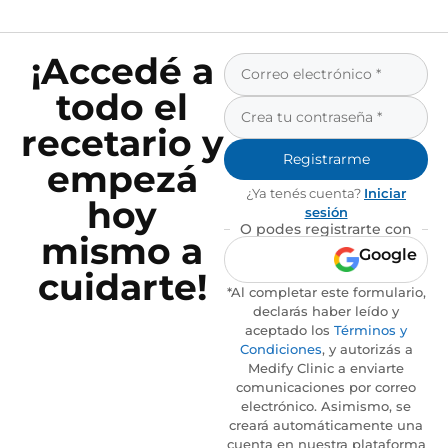
¡Accedé a
todo el
recetario y
Registrarme
empezá
¿Ya tenés cuenta?
Iniciar
hoy
sesión
O podes registrarte con
mismo a
Google
cuidarte!
*Al completar este formulario,
declarás haber leído y
aceptado los
Términos y
Condiciones
, y autorizás a
Medify Clinic a enviarte
comunicaciones por correo
electrónico. Asimismo, se
creará automáticamente una
cuenta en nuestra plataforma