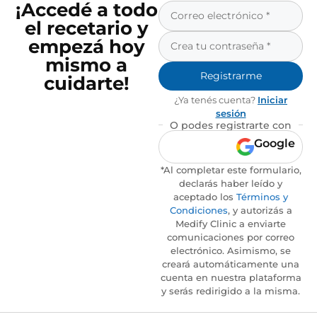
¡Accedé a todo
el recetario y
empezá hoy
mismo a
Registrarme
cuidarte!
¿Ya tenés cuenta?
Iniciar
sesión
O podes registrarte con
Google
*Al completar este formulario,
declarás haber leído y
aceptado los
Términos y
Condiciones
, y autorizás a
Medify Clinic a enviarte
comunicaciones por correo
electrónico. Asimismo, se
creará automáticamente una
cuenta en nuestra plataforma
y serás redirigido a la misma.