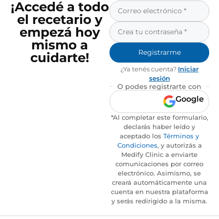
¡Accedé a todo
el recetario y
empezá hoy
mismo a
Registrarme
cuidarte!
¿Ya tenés cuenta?
Iniciar
sesión
O podes registrarte con
Google
*Al completar este formulario,
declarás haber leído y
aceptado los
Términos y
Condiciones
, y autorizás a
Medify Clinic a enviarte
comunicaciones por correo
electrónico. Asimismo, se
creará automáticamente una
cuenta en nuestra plataforma
y serás redirigido a la misma.