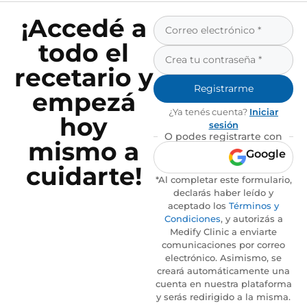
¡Accedé a
todo el
recetario y
Registrarme
empezá
¿Ya tenés cuenta?
Iniciar
hoy
sesión
O podes registrarte con
mismo a
Google
cuidarte!
*Al completar este formulario,
declarás haber leído y
aceptado los
Términos y
Condiciones
, y autorizás a
Medify Clinic a enviarte
comunicaciones por correo
electrónico. Asimismo, se
creará automáticamente una
cuenta en nuestra plataforma
y serás redirigido a la misma.