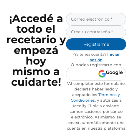
¡Accedé a
todo el
recetario y
Registrarme
empezá
¿Ya tenés cuenta?
Iniciar
hoy
sesión
O podes registrarte con
mismo a
Google
cuidarte!
*Al completar este formulario,
declarás haber leído y
aceptado los
Términos y
Condiciones
, y autorizás a
Medify Clinic a enviarte
comunicaciones por correo
electrónico. Asimismo, se
creará automáticamente una
cuenta en nuestra plataforma