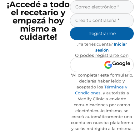
¡Accedé a todo
el recetario y
empezá hoy
mismo a
Registrarme
cuidarte!
¿Ya tenés cuenta?
Iniciar
sesión
O podes registrarte con
Google
*Al completar este formulario,
declarás haber leído y
aceptado los
Términos y
Condiciones
, y autorizás a
Medify Clinic a enviarte
comunicaciones por correo
electrónico. Asimismo, se
creará automáticamente una
cuenta en nuestra plataforma
y serás redirigido a la misma.