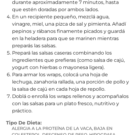
durante aproximadamente 7 minutos, hasta
que estén doradas por ambos lados.
En un recipiente pequeño, mezclá agua,
vinagre, miel, una pizca de sal y pimienta. Añadí
pepinos y rábanos finamente picados y guardá
en la heladera para que se marinen mientras
preparás las salsas.
Prepará las salsas caseras combinando los
ingredientes que prefieras (como salsa de cajú,
yogurt con hierbas o mayonesa ligera).
Para armar los wraps, colocá una hoja de
lechuga, zanahoria rallada, una porción de pollo y
la salsa de cajú en cada hoja de repollo.
Doblá o enrollá los wraps rellenos y acompañalos
con las salsas para un plato fresco, nutritivo y
práctico.
Tipo De Dieta:
ALERGIA A LA PROTEÍNA DE LA VACA
BAJA EN
,
COLESTEROL
DESCENSO DE PESO
HIPOGRASA
,
,
,