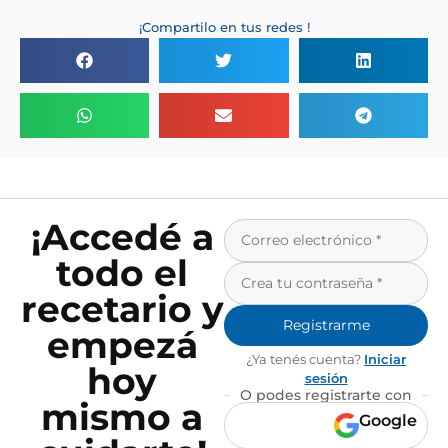
¡Compartilo en tus redes !
¡Accedé a
todo el
recetario y
Registrarme
empezá
¿Ya tenés cuenta?
Iniciar
hoy
sesión
O podes registrarte con
mismo a
Google