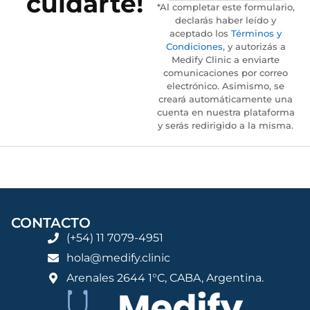
cuidarte!
*Al completar este formulario,
declarás haber leído y
aceptado los
Términos y
Condiciones
, y autorizás a
Medify Clinic a enviarte
comunicaciones por correo
electrónico. Asimismo, se
creará automáticamente una
cuenta en nuestra plataforma
y serás redirigido a la misma.
CONTACTO
(+54) 11 7079-4951
hola@medify.clinic
Arenales 2644 1°C, CABA, Argentina.