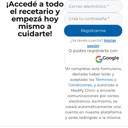
¡Accedé a todo
el recetario y
empezá hoy
mismo a
Registrarme
cuidarte!
¿Ya tenés cuenta?
Iniciar
sesión
O podes registrarte con
Google
*Al completar este formulario,
declarás haber leído y
aceptado los
Términos y
Condiciones
, y autorizás a
Medify Clinic a enviarte
comunicaciones por correo
electrónico. Asimismo, se
creará automáticamente una
cuenta en nuestra plataforma
y serás redirigido a la misma.