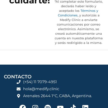
cuidarte!
*Al completar este formulario,
declarás haber leído y
aceptado los
Términos y
Condiciones
, y autorizás a
Medify Clinic a enviarte
comunicaciones por correo
electrónico. Asimismo, se
creará automáticamente una
cuenta en nuestra plataforma
y serás redirigido a la misma.
CONTACTO
(+54) 11 7079-4951
hola@medify.clinic
Arenales 2644 1°C, CABA, Argentina.