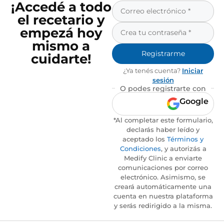
¡Accedé a todo
el recetario y
empezá hoy
mismo a
Registrarme
cuidarte!
¿Ya tenés cuenta?
Iniciar
sesión
O podes registrarte con
Google
*Al completar este formulario,
declarás haber leído y
aceptado los
Términos y
Condiciones
, y autorizás a
Medify Clinic a enviarte
comunicaciones por correo
electrónico. Asimismo, se
creará automáticamente una
cuenta en nuestra plataforma
y serás redirigido a la misma.