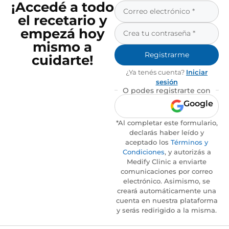
¡Accedé a todo
el recetario y
empezá hoy
mismo a
Registrarme
cuidarte!
¿Ya tenés cuenta?
Iniciar
sesión
O podes registrarte con
Google
*Al completar este formulario,
declarás haber leído y
aceptado los
Términos y
Condiciones
, y autorizás a
Medify Clinic a enviarte
comunicaciones por correo
electrónico. Asimismo, se
creará automáticamente una
cuenta en nuestra plataforma
y serás redirigido a la misma.