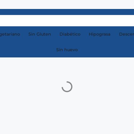
getariano
Sin Gluten
Diabético
Hipograsa
Descen
Sin huevo