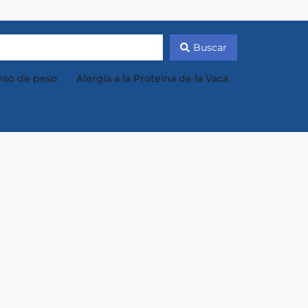
Buscar
so de peso
Alergia a la Proteína de la Vaca