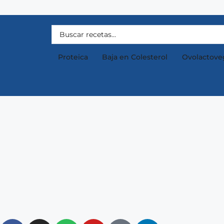
Proteica
Baja en Colesterol
Ovolactove